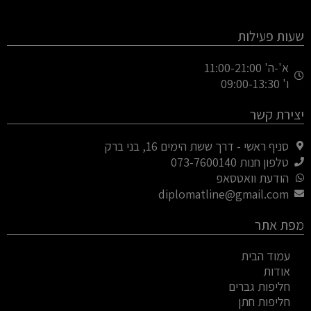
n
o
a
s
o
c
t
g
e
שעות פעילות
a
l
b
g
e
o
א'-ה' 11:00-21:00
ו' 09:00-13:30
o
-
r
a
p
k
יצירת קשר
m
l
u
סניף ראשי - דרך ששת הימים 16, בני ברק
s
טלפון חנות 073-7600140
-
הודעת וואטסאפ
g
diplomatline@gmail.com
מפת אתר
עמוד הבית
אודות
חליפות גברים
חליפות חתן