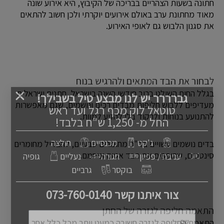
חתונה בשעות הצהריים בבריכה של הקיבוץ, היא אירוע שונה
מאוד מחתונת ערב באולם אירועים יוקרתי ולכן חשוב להתאים
את סגנון הלבוש גם לאופי האירוע.
לבחור את הבד המתאים ולהרגיש בנוח
בגלל החום השולט ברוב חודשי השנה בישראל, חתנים ישראלים
גברררר יש לנו מבצע טיל בשבילך!
מעדיפים ללבוש חליפות מבדים רכים ונושמים, שגם מאפשרות
טוטאל לוק מכף רגל ועד ראש
להתנועע בנוחות ולרקוד בלי להזיע למוות.
החל מ- 1,250 ש"ח בלבד!
ג'קט
מכנסיים
חולצה
בדים נושמים עשויים בד"כ מחומרים טבעיים, להבדיל מחומרים
סינטטים, שהופכים את הבד אטום ומחמם.
עניבה / פפיון
חגורה
נעליים
גופיה
בוקסר
גרביים
צור איתנו קשר 073-760-0140
התאמה חליפה לגזרה של החתן
שם
התאמת החליפה לגזרה חשובה כמעט יותר מכל כלל אחר.