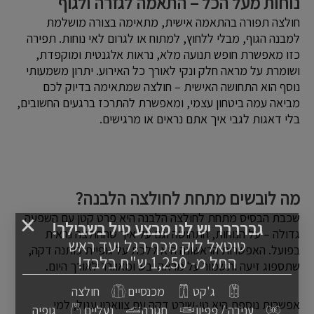
נוחות מעל הכל – התאמה לגזרה ולגוף
חולצה תפורה בהתאמה אישית, מתאימה בצורה מושלמת
למבנה הגוף, מבלי ללחוץ, למתוח או לגרום לאי נוחות. תפירה
כזו מאפשרת חופש תנועה מלא, נראות אלגנטית ומוקפדת,
ושומרת על מראה חלק ונקי לאורך כל האירוע. יתרון משמעותי
נוסף הוא התחושה האישית – חולצה שמתאימה בדיוק לכם
מביאה עמה ביטחון עצמי, ומאפשרת להתרכז ברגעים החשובים,
בלי דאגות לגבי איך אתם נראים או מרגישים.
מה לובשים מתחת לחולצה הלבנה?
שכבת הבסיס מתחת לחולצה הלבנה היא פרט קטן עם השפעה
גברררר יש לנו מבצע טיל בשבילך!
גדולה – על הנוחות, התחושה וגם על איך שהחולצה נראית
טוטאל לוק מכף רגל ועד ראש
בפועל. האפשרות הראשונה היא ללכת על גופיית כותנה דקה,
החל מ- 1,250 ש"ח בלבד!
שתספוג זיעה ותשמור על מראה יבש ומאוורר לאורך היום.
ג'קט
מכנסיים
חולצה
אפשרות נוספת היא טי-שירט דקה עם צווארון עגול, למי
עניבה / פפיון
חגורה
נעליים
גופיה