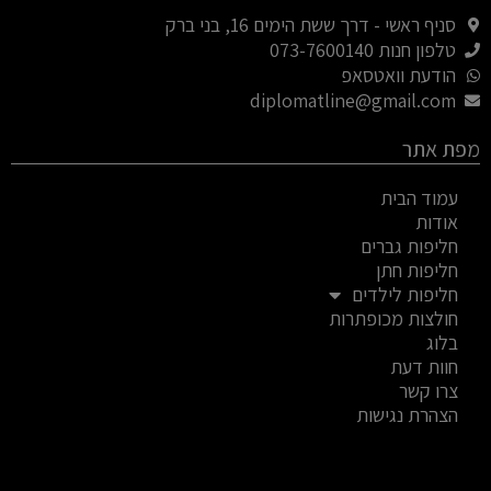
u
סניף ראשי - דרך ששת הימים 16, בני ברק
s
טלפון חנות 073-7600140
-
הודעת וואטסאפ
g
diplomatline@gmail.com
מפת אתר
עמוד הבית
אודות
חליפות גברים
חליפות חתן
חליפות לילדים
חולצות מכופתרות
בלוג
חוות דעת
צרו קשר
הצהרת נגישות