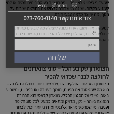
שמעדיף כיסוי מלא יותר – פתרון טוב בעיקר בימים חמים או למי
בוקסר
גרביים
שמזיע בקלות. יש גם מי שבוחר ללבוש את החולצה ישירות על
הגוף, מה שיוצר מראה טבעי וזורם.
צור איתנו קשר 073-760-0140
למעשה, אין תשובה אחת נכונה לשאלה מה לובשים מתחת
שם
לחולצה הלבנה, אבל כן יש כלל זהב: בחרו במה שנוח לכם
באמת.
טלפון
שליחה
הצווארון שקובע הכל – סוגי צווארונים
לחולצה לבנה שכדאי להכיר
הצווארון הוא אחד החלקים הדומיננטיים ביותר בחולצה הלבנה –
הוא מה שממסגר את הפנים, תומך בעניבה (או בפפיון), ומשפיע
באופן מיידי על הסגנון הכללי. צווארון קלאסי הוא הבחירה
הנפוצה ביותר – נקי, מדויק ומתאים כמעט לכל סוג חליפה
ועניבה. מי שמחפש מראה אלגנטי ומודרני יותר יכול לבחור
צווארון איטלקי עם פתיחה רחבה, שמשתלבת נהדר עם עניבות