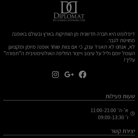
דיפלומט היא חברה חדשנית מן הוותיקות בארץ ובעולם באופנה
מחויטת לגבר.
לא, אנחנו לא תאגיד ענק, כי אם צוות שוחר אופנה מיומן ומקצוען
העומל יומם וליל על עיצוב וייצור החליפה האולטימטיבית ה”תפורה”
עליך!
I
G
F
n
o
a
s
o
c
t
g
e
שעות פעילות
a
l
b
g
e
o
א'-ה' 11:00-21:00
ו' 09:00-13:30
o
-
r
a
p
k
יצירת קשר
m
l