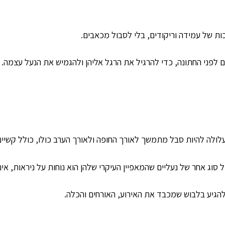
ות של עמידה וריקודים, בלי לסבול מכאבים.
לפני החתונה, כדי להרגיל את הרגל אליהן ולהגמיש את הנעל עצמה.
גברררר יש לנו מבצע טיל בשבילך!
טוטאל לוק מכף רגל ועד ראש
החל מ- 1,250 ש"ח בלבד!
ג'קט
מכנסיים
חולצה
עניבה / פפיון
ח
נעליים
גופיה
בוקסר
גרביים
עלולה להיות סבל מתמשך לאורך החופה ולאורך הערב כולו, כולל קשיים
צור איתנו קשר 073-760-0140
 סוג אחר של נעליים שהמאפיין העיקרי שלהן הוא נוחות על ניראות, אינ
שם
ולהגיע בלבוש שמכבד את האירוע, האורחים והכלה.
טלפון